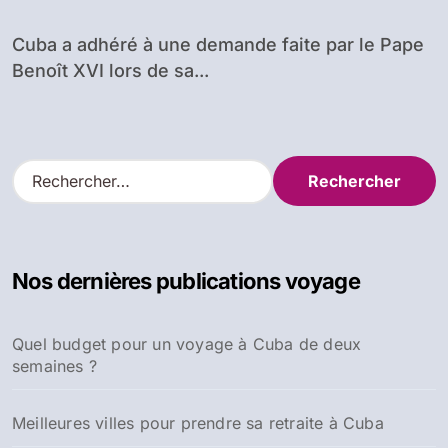
Cuba a adhéré à une demande faite par le Pape
Benoît XVI lors de sa...
R
e
c
h
e
Nos dernières publications voyage
r
c
h
Quel budget pour un voyage à Cuba de deux
e
semaines ?
r
:
Meilleures villes pour prendre sa retraite à Cuba