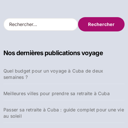
R
e
c
h
e
Nos dernières publications voyage
r
c
h
Quel budget pour un voyage à Cuba de deux
e
semaines ?
r
:
Meilleures villes pour prendre sa retraite à Cuba
Passer sa retraite à Cuba : guide complet pour une vie
au soleil