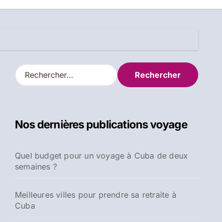
R
e
c
h
e
Nos dernières publications voyage
r
c
h
Quel budget pour un voyage à Cuba de deux
e
semaines ?
r
:
Meilleures villes pour prendre sa retraite à
Cuba