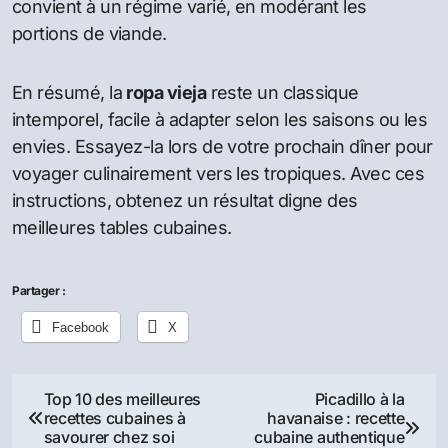
convient à un régime varié, en modérant les
portions de viande.
En résumé, la
ropa vieja
reste un classique
intemporel, facile à adapter selon les saisons ou les
envies. Essayez-la lors de votre prochain dîner pour
voyager culinairement vers les tropiques. Avec ces
instructions, obtenez un résultat digne des
meilleures tables cubaines.
Partager :
Facebook
X
Navigation
Top 10 des meilleures
Picadillo à la
recettes cubaines à
havanaise : recette
de
savourer chez soi
cubaine authentique