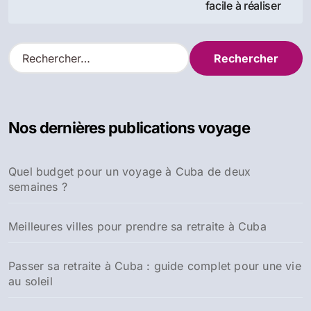
facile à réaliser
l’article
R
e
c
h
e
Nos dernières publications voyage
r
c
h
Quel budget pour un voyage à Cuba de deux
e
semaines ?
r
:
Meilleures villes pour prendre sa retraite à Cuba
Passer sa retraite à Cuba : guide complet pour une vie
au soleil