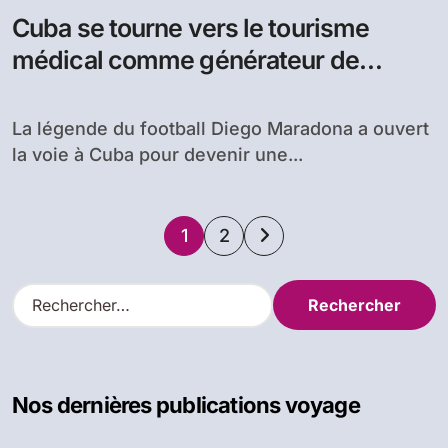
Cuba se tourne vers le tourisme
médical comme générateur de
revenus
La légende du football Diego Maradona a ouvert
la voie à Cuba pour devenir une...
Pagination
1
2
des
R
e
publications
c
h
e
Nos dernières publications voyage
r
c
h