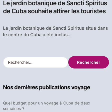
Le jardin botanique de Sancti Spiritus
de Cuba souhaite attirer les touristes
Le jardin botanique de Sancti Spiritus situé dans
le centre du Cuba a été inclus...
R
e
c
h
e
Nos dernières publications voyage
r
c
h
Quel budget pour un voyage à Cuba de deux
e
semaines ?
r