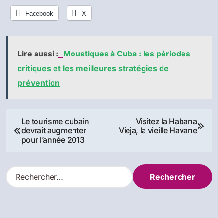
Facebook
X
Lire aussi :
Moustiques à Cuba : les périodes
critiques et les meilleures stratégies de
prévention
Navigation
Le tourisme cubain
Visitez la Habana
devrait augmenter
Vieja, la vieille Havane
de
pour l’année 2013
l’article
R
e
c
h
e