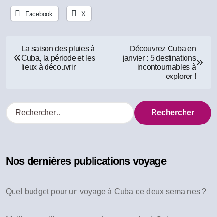
Facebook
X
Navigation
La saison des pluies à
Découvrez Cuba en
Cuba, la période et les
janvier : 5 destinations
de
lieux à découvrir
incontournables à
explorer !
l’article
R
e
c
h
e
Nos dernières publications voyage
r
c
h
Quel budget pour un voyage à Cuba de deux semaines ?
e
r