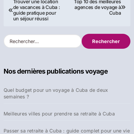
Navigation
Trouver une location
Top 10 des meilleures
de vacances à Cuba :
agences de voyage à
de
guide pratique pour
Cuba
un séjour réussi
l’article
R
e
c
h
e
Nos dernières publications voyage
r
c
h
Quel budget pour un voyage à Cuba de deux
e
semaines ?
r
:
Meilleures villes pour prendre sa retraite à Cuba
Passer sa retraite à Cuba : guide complet pour une vie