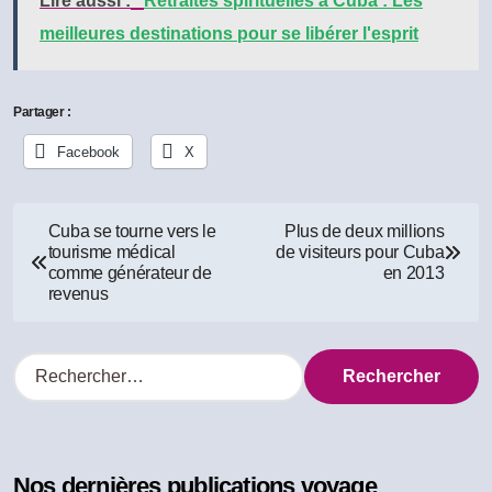
Lire aussi :
Retraites spirituelles à Cuba : Les
meilleures destinations pour se libérer l'esprit
Partager :
Facebook
X
Navigation
Cuba se tourne vers le
Plus de deux millions
tourisme médical
de visiteurs pour Cuba
de
comme générateur de
en 2013
revenus
l’article
R
e
c
h
e
Nos dernières publications voyage
r