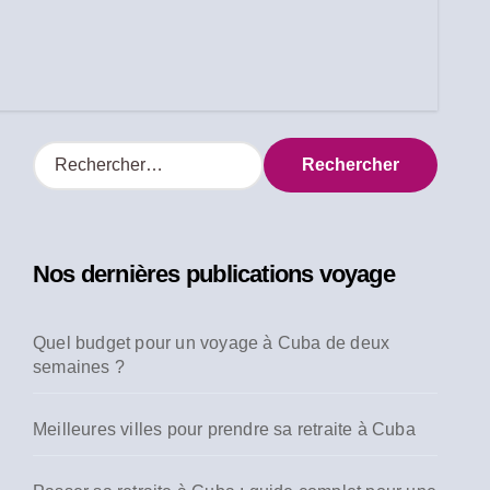
R
e
c
h
e
Nos dernières publications voyage
r
c
h
Quel budget pour un voyage à Cuba de deux
e
semaines ?
r
:
Meilleures villes pour prendre sa retraite à Cuba