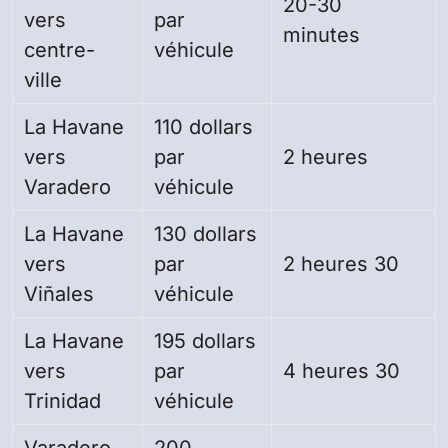
20-30
vers
par
minutes
centre-
véhicule
ville
La Havane
110 dollars
vers
par
2 heures
Varadero
véhicule
La Havane
130 dollars
vers
par
2 heures 30
Viñales
véhicule
La Havane
195 dollars
vers
par
4 heures 30
Trinidad
véhicule
Varadero
200