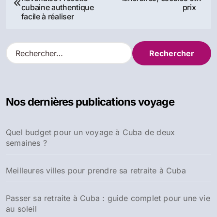
de
cubaine authentique
prix
facile à réaliser
l’article
R
e
c
h
e
Nos dernières publications voyage
r
c
h
Quel budget pour un voyage à Cuba de deux
e
semaines ?
r
:
Meilleures villes pour prendre sa retraite à Cuba
Passer sa retraite à Cuba : guide complet pour une vie
au soleil