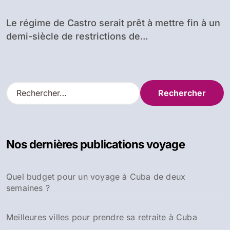
Le régime de Castro serait prêt à mettre fin à un
demi-siècle de restrictions de...
R
e
c
h
e
Nos dernières publications voyage
r
c
h
Quel budget pour un voyage à Cuba de deux
e
semaines ?
r
:
Meilleures villes pour prendre sa retraite à Cuba