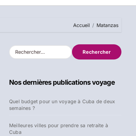
Accueil
Matanzas
R
e
c
h
e
Nos dernières publications voyage
r
c
h
Quel budget pour un voyage à Cuba de deux
e
semaines ?
r
:
Meilleures villes pour prendre sa retraite à
Cuba