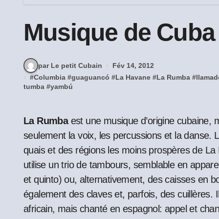
Musique de Cuba
par Le petit Cubain
Fév 14, 2012
#
Columbia
#
guaguancó
#
La Havane
#
La Rumba
#
llamad
tumba
#
yambú
La Rumba
est une musique d’origine cubaine, mais
seulement la voix, les percussions et la danse. 
quais et des régions les moins prospères de 
utilise un trio de tambours, semblable en appar
et quinto) ou, alternativement, des caisses en boi
également des claves et, parfois, des cuillères. I
africain, mais chanté en espagnol: appel et chan