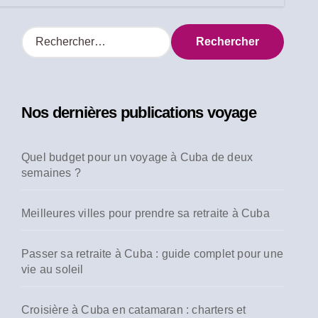
R
e
c
h
e
Nos dernières publications voyage
r
c
h
Quel budget pour un voyage à Cuba de deux
e
semaines ?
r
:
Meilleures villes pour prendre sa retraite à Cuba
Passer sa retraite à Cuba : guide complet pour une
vie au soleil
Croisière à Cuba en catamaran : charters et