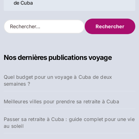
de
de Cuba
l’article
R
e
c
h
e
Nos dernières publications voyage
r
c
h
Quel budget pour un voyage à Cuba de deux
e
semaines ?
r
:
Meilleures villes pour prendre sa retraite à Cuba
Passer sa retraite à Cuba : guide complet pour une vie
au soleil