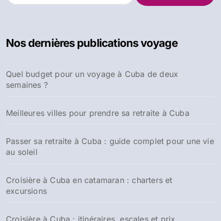
c
h
e
Nos dernières publications voyage
r
c
h
Quel budget pour un voyage à Cuba de deux
e
semaines ?
r
:
Meilleures villes pour prendre sa retraite à Cuba
Passer sa retraite à Cuba : guide complet pour une vie
au soleil
Croisière à Cuba en catamaran : charters et
excursions
Croisière à Cuba : itinéraires, escales et prix