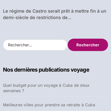
Le régime de Castro serait prêt à mettre fin à un
demi-siècle de restrictions de...
R
e
c
h
e
Nos dernières publications voyage
r
c
h
Quel budget pour un voyage à Cuba de deux
e
semaines ?
r
:
Meilleures villes pour prendre sa retraite à Cuba