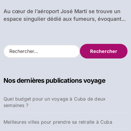
le départ
Au cœur de l’aéroport José Martí se trouve un
espace singulier dédié aux fumeurs, évoquant...
R
e
c
h
e
Nos dernières publications voyage
r
c
h
Quel budget pour un voyage à Cuba de deux
e
semaines ?
r
:
Meilleures villes pour prendre sa retraite à Cuba