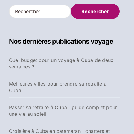
R
e
c
h
e
Nos dernières publications voyage
r
c
h
Quel budget pour un voyage à Cuba de deux
e
semaines ?
r
:
Meilleures villes pour prendre sa retraite à
Cuba
Passer sa retraite à Cuba : guide complet pour
une vie au soleil
Croisière à Cuba en catamaran : charters et