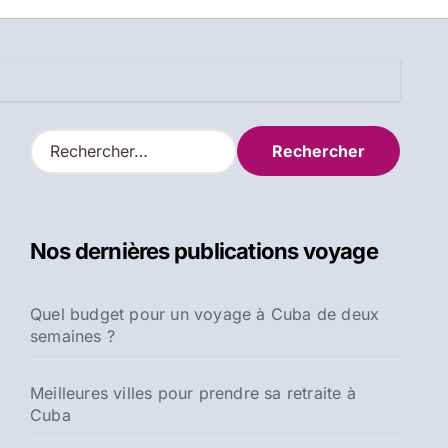
R
e
c
h
e
Nos dernières publications voyage
r
c
h
Quel budget pour un voyage à Cuba de deux
e
semaines ?
r
:
Meilleures villes pour prendre sa retraite à
Cuba