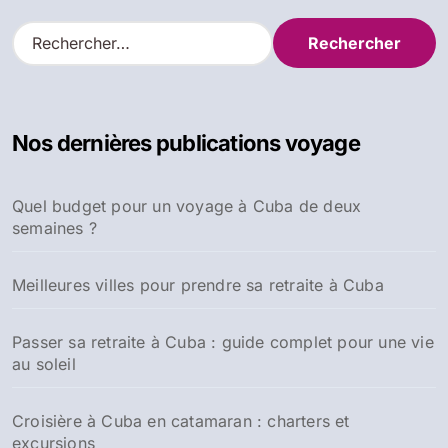
l’article
R
e
c
h
e
Nos dernières publications voyage
r
c
h
Quel budget pour un voyage à Cuba de deux
e
semaines ?
r
:
Meilleures villes pour prendre sa retraite à Cuba
Passer sa retraite à Cuba : guide complet pour une vie
au soleil
Croisière à Cuba en catamaran : charters et
excursions