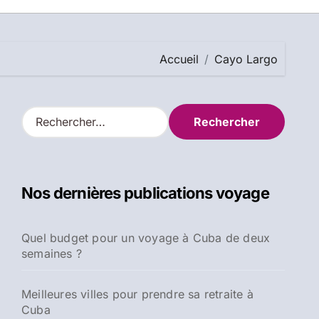
Accueil
Cayo Largo
R
e
c
h
e
Nos dernières publications voyage
r
c
h
Quel budget pour un voyage à Cuba de deux
e
semaines ?
r
:
Meilleures villes pour prendre sa retraite à
Cuba