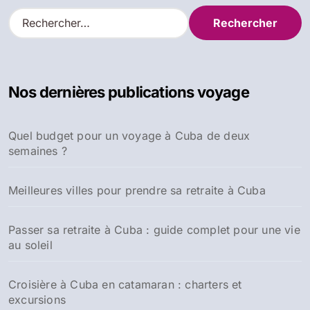
R
e
c
h
e
Nos dernières publications voyage
r
c
h
Quel budget pour un voyage à Cuba de deux
e
semaines ?
r
:
Meilleures villes pour prendre sa retraite à Cuba
Passer sa retraite à Cuba : guide complet pour une vie
au soleil
Croisière à Cuba en catamaran : charters et
excursions