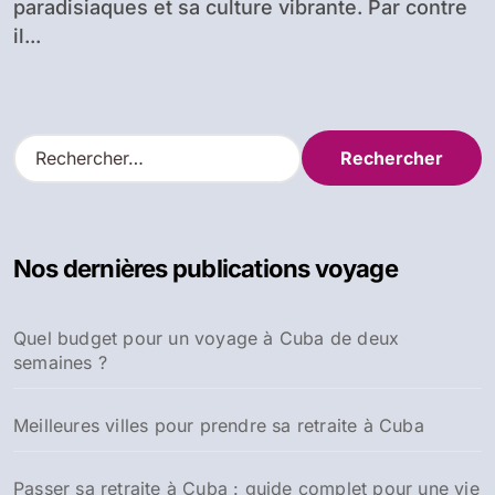
paradisiaques et sa culture vibrante. Par contre
il...
R
e
c
h
e
Nos dernières publications voyage
r
c
h
Quel budget pour un voyage à Cuba de deux
e
semaines ?
r
:
Meilleures villes pour prendre sa retraite à Cuba
Passer sa retraite à Cuba : guide complet pour une vie