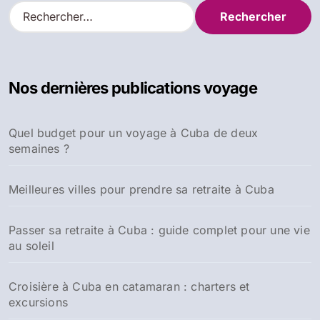
R
e
c
h
e
Nos dernières publications voyage
r
c
h
Quel budget pour un voyage à Cuba de deux
e
semaines ?
r
:
Meilleures villes pour prendre sa retraite à Cuba
Passer sa retraite à Cuba : guide complet pour une vie
au soleil
Croisière à Cuba en catamaran : charters et
excursions