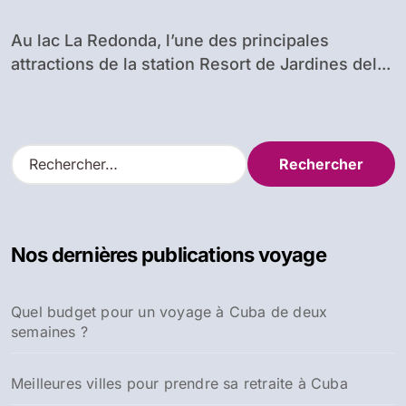
Au lac La Redonda, l’une des principales
attractions de la station Resort de Jardines del...
R
e
c
h
e
Nos dernières publications voyage
r
c
h
Quel budget pour un voyage à Cuba de deux
e
semaines ?
r
:
Meilleures villes pour prendre sa retraite à Cuba