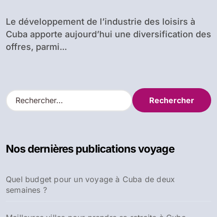
Trinidad
Le développement de l’industrie des loisirs à
Cuba apporte aujourd’hui une diversification des
offres, parmi...
R
e
c
h
e
Nos dernières publications voyage
r
c
h
Quel budget pour un voyage à Cuba de deux
e
semaines ?
r
: