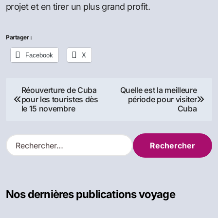
projet et en tirer un plus grand profit.
Partager :
Facebook
X
Navigation
Réouverture de Cuba
Quelle est la meilleure
pour les touristes dès
période pour visiter
de
le 15 novembre
Cuba
l’article
R
e
c
h
e
Nos dernières publications voyage
r
c
h