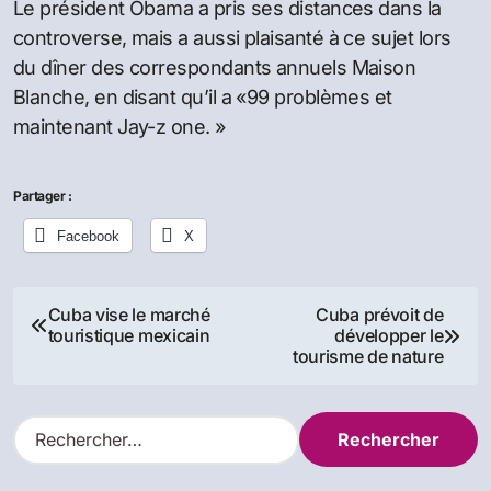
Le président Obama a pris ses distances dans la
controverse, mais a aussi plaisanté à ce sujet lors
du dîner des correspondants annuels Maison
Blanche, en disant qu’il a «99 problèmes et
maintenant Jay-z one. »
Partager :
Facebook
X
Navigation
Cuba vise le marché
Cuba prévoit de
touristique mexicain
développer le
de
tourisme de nature
l’article
R
e
c