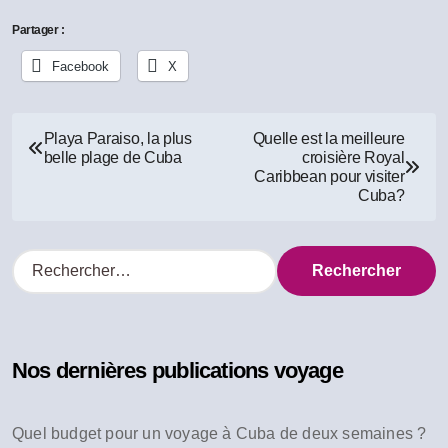
Partager :
Facebook
X
Navigation
Playa Paraiso, la plus
Quelle est la meilleure
belle plage de Cuba
croisière Royal
de
Caribbean pour visiter
Cuba?
l’article
R
e
c
h
e
Nos dernières publications voyage
r
c
h
Quel budget pour un voyage à Cuba de deux semaines ?
e