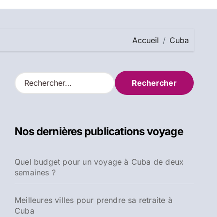
Accueil
Cuba
R
e
c
h
e
Nos dernières publications voyage
r
c
h
Quel budget pour un voyage à Cuba de deux
e
semaines ?
r
:
Meilleures villes pour prendre sa retraite à
Cuba